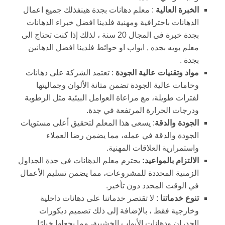
الخبرة العالية
: معلم دهانات بجدة هينفذلك جميع اعمال
الدهانات باحترافية ومهنية فلدينا افضل خبراء الدهانات
بجدة خبرة فى المجال 20 سنة ، لذلك إذا كنت تحتاج الى
معلم بويه بجده , ابواب او حوائط فلدينا افضل الدهانين
بجدة .
مواد وتقنيات عالية الجودة
: تعتمد الشركة على دهانات
وخامات عالية الجودة تضمن متانة الألوان وجماليتها
لفترات طويلة، مع مراعاة العوامل البيئية مثل الرطوبة
ودرجات الحرارة المرتفعة في جدة.
الجودة والدقة
: يسعى هذا المعلم لتحقيق أعلى مستويات
الجودة والدقة في عمله، مما يضمن رضا العملاء
واستمرارية العلاقات المهنية.
الالتزام بالمواعيد:
يحترم معلم الدهانات في جدة الجداول
الزمنية المحددة للمشروعات، مما يضمن تسليم الأعمال
في الوقت المحدد دون تأخير.
تنوع خدماتنا
: لا تقتصر خدماتنا على دهانات داخلية
وخارجية فقط ، بالإضافة إلى ذلك تصميم ديكورات
الجدران ودهانات الأبواب الخشبية، مما يجعلها خيارًا